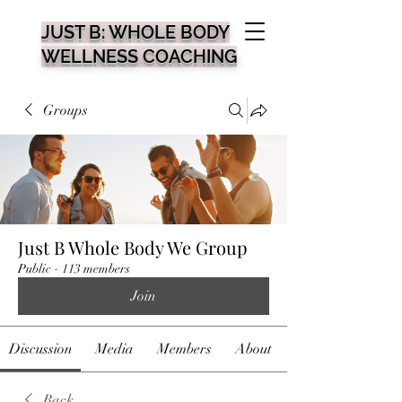
JUST B: WHOLE BODY
WELLNESS COACHING
Groups
Just B Whole Body We Group
Public
·
113 members
Join
Discussion
Media
Members
About
Back