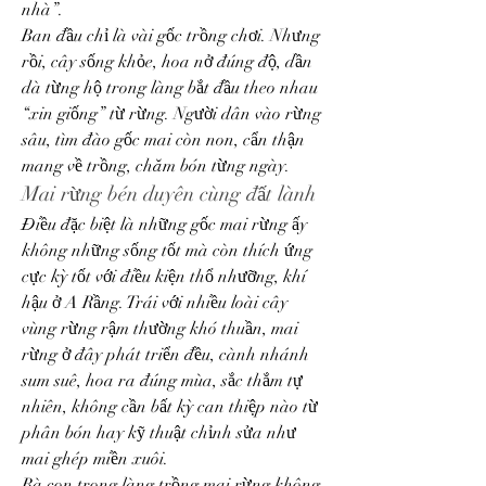
nhà”.
Ban đầu chỉ là vài gốc trồng chơi. Nhưng 
rồi, cây sống khỏe, hoa nở đúng độ, dần 
dà từng hộ trong làng bắt đầu theo nhau 
“xin giống” từ rừng. Người dân vào rừng 
sâu, tìm đào gốc mai còn non, cẩn thận 
mang về trồng, chăm bón từng ngày.
Mai rừng bén duyên cùng đất lành
Điều đặc biệt là những gốc mai rừng ấy 
không những sống tốt mà còn thích ứng 
cực kỳ tốt với điều kiện thổ nhưỡng, khí 
hậu ở A Rầng. Trái với nhiều loài cây 
vùng rừng rậm thường khó thuần, mai 
rừng ở đây phát triển đều, cành nhánh 
sum suê, hoa ra đúng mùa, sắc thắm tự 
nhiên, không cần bất kỳ can thiệp nào từ 
phân bón hay kỹ thuật chỉnh sửa như 
mai ghép miền xuôi.
Bà con trong làng trồng mai rừng không 