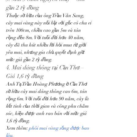
gần 2 tỷ đồng
Thuộc sở hữu của ông Trần Văn Sang, 
cây mai vàng này nổi bật với gốc có chu vi 
trên 100cm, chiều cao gần 5m và tán 
rộng đến 8m. Với tuổi đời hơn 40 năm, 
cây đã thu hút nhiều lời hỏi mua từ giới 
yêu mai, nhưng gia chủ quyết định giữ 
mức giá gần 2 tỷ đồng.
4. Mai dáng thông tại Cần Thơ – 
Giá 1,6 tỷ đồng
Anh Tạ Trần Hoàng Phương ở Cần Thơ 
sở hữu cây mai dáng thông cao 6m, tán 
rộng 6m. Với tuổi đời hơn 90 năm, cây là 
kết tinh của thời gian và công phu chăm 
sóc, hiện được anh rao bán với mức giá 
1,6 tỷ đồng.
Xem thêm: 
phôi mai vàng sống được bao 
lâu
.