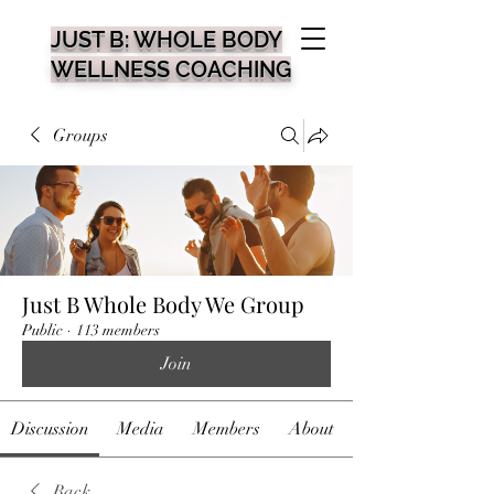
JUST B: WHOLE BODY
WELLNESS COACHING
Groups
Just B Whole Body We Group
Public
·
113 members
Join
Discussion
Media
Members
About
Back