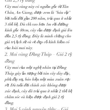
Giá 2,5 tỷ đồng
Cây mai vàng này có nguồn gốc từ Tân 
Châu, An Giang, được xem là "báu vật" 
bởi tuổi đời gần 200 năm, trải qua ít nhất 
3 thế hệ. Dù chỉ cao hơn 1m với đường 
kính gốc 40cm, cây vẫn được định giá lên 
đến 2,5 tỷ đồng. Đây là minh chứng cho 
giá trị lịch sử và vẻ đẹp cổ kính hiếm có 
của loài mai này.
2. Mai vàng Đồng Tháp – Giá 2 tỷ 
đồng
Cây mai của một nghệ nhân tại Đồng 
Tháp gây ấn tượng bởi tán cây dày đặc, 
phủ đầy nụ, báo hiệu một mùa xuân rực 
rỡ. Dù tuổi đời chính xác không được 
xác định, cây đã trải qua ít nhất 2 thế hệ 
chăm sóc và hiện được định giá 2 tỷ 
đồng.
3. Mai 5 cánh nguyên thủy – Giá 