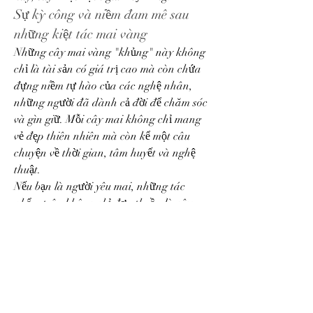
Sự kỳ công và niềm đam mê sau 
những kiệt tác mai vàng
Những cây mai vàng "khủng" này không 
chỉ là tài sản có giá trị cao mà còn chứa 
đựng niềm tự hào của các nghệ nhân, 
những người đã dành cả đời để chăm sóc 
và gìn giữ. Mỗi cây mai không chỉ mang 
vẻ đẹp thiên nhiên mà còn kể một câu 
chuyện về thời gian, tâm huyết và nghệ 
thuật.
Nếu bạn là người yêu mai, những tác 
phẩm trên không chỉ đơn thuần là cây 
cảnh mà còn là biểu tượng của sự giàu 
sang, may mắn, và vẻ đẹp truyền thống 
Việt Nam. Các bạn có thể tham khảo thêm 
về 
Top 10 vườn mai vàng lớn nhất Bến Tre 
hiện nay
.