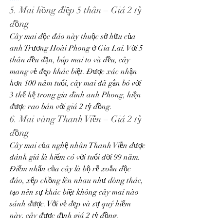
5. Mai hồng điệp 5 thân – Giá 2 tỷ 
đồng
Cây mai độc đáo này thuộc sở hữu của 
anh Trương Hoài Phong ở Gia Lai. Với 5 
thân đều đặn, búp mai to và đều, cây 
mang vẻ đẹp khác biệt. Được xác nhận 
hơn 100 năm tuổi, cây mai đã gắn bó với 
3 thế hệ trong gia đình anh Phong, hiện 
được rao bán với giá 2 tỷ đồng.
6. Mai vàng Thanh Viễn – Giá 2 tỷ 
đồng
Cây mai của nghệ nhân Thanh Viễn được 
đánh giá là hiếm có với tuổi đời 99 năm. 
Điểm nhấn của cây là bộ rễ xoắn độc 
đáo, xếp chồng lên nhau như dòng thác, 
tạo nên sự khác biệt không cây mai nào 
sánh được. Với vẻ đẹp và sự quý hiếm 
này, cây được định giá 2 tỷ đồng.