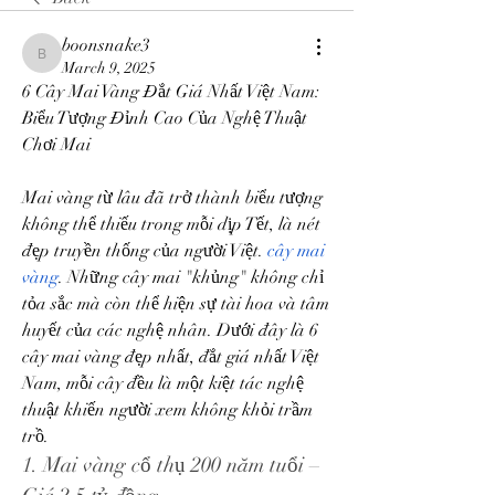
boonsnake3
boonsnake3
March 9, 2025
6 Cây Mai Vàng Đắt Giá Nhất Việt Nam: 
Biểu Tượng Đỉnh Cao Của Nghệ Thuật 
Chơi Mai
Mai vàng từ lâu đã trở thành biểu tượng 
không thể thiếu trong mỗi dịp Tết, là nét 
đẹp truyền thống của người Việt. 
cây mai 
vàng
. Những cây mai "khủng" không chỉ 
tỏa sắc mà còn thể hiện sự tài hoa và tâm 
huyết của các nghệ nhân. Dưới đây là 6 
cây mai vàng đẹp nhất, đắt giá nhất Việt 
Nam, mỗi cây đều là một kiệt tác nghệ 
thuật khiến người xem không khỏi trầm 
trồ.
1. Mai vàng cổ thụ 200 năm tuổi – 