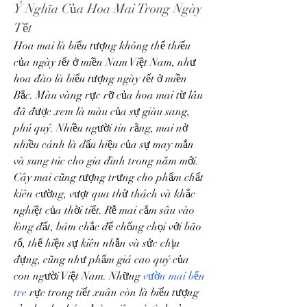
Ý Nghĩa Của Hoa Mai Trong Ngày 
Tết
Hoa mai là biểu tượng không thể thiếu 
của ngày tết ở miền Nam Việt Nam, như 
hoa đào là biểu tượng ngày tết ở miền 
Bắc. Màu vàng rực rỡ của hoa mai từ lâu 
đã được xem là màu của sự giàu sang, 
phú quý. Nhiều người tin rằng, mai nở 
nhiều cánh là dấu hiệu của sự may mắn 
và sung túc cho gia đình trong năm mới.
Cây mai cũng tượng trưng cho phẩm chất 
kiên cường, vượt qua thử thách và khắc 
nghiệt của thời tiết. Rễ mai cắm sâu vào 
lòng đất, bám chắc để chống chọi với bão 
tố, thể hiện sự kiên nhẫn và sức chịu 
đựng, cũng như phẩm giá cao quý của 
con người Việt Nam. Những 
vườn mai bến 
tre
 rực trong tiết xuân còn là biểu tượng 