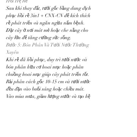
Hồi Hệ Rễ
Sau khi thay đất, tưới gốc bằng dung dịch 
phục hồi rễ 3in1 + CNX-CN để kích thích 
rễ phát triển và ngăn ngừa nấm bệnh. 
Đặt cây ở nơi mát mẻ hoặc che nắng cho 
cây lớn để tăng cường sức sống.
Bước 5: Bón Phân Và Tưới Nước Thường 
Xuyên
Khi rễ đã hồi phục, duy trì tưới nước và 
bón phân hữu cơ hoai mục hoặc phân 
chuồng hoai mục giúp cây phát triển tốt. 
Rải phân cách gốc 10-15 cm và tưới nước 
đều đặn vào buổi sáng hoặc chiều mát. 
Vào mùa mưa, giảm lượng nước và tạo hệ 
thống thoát nước để tránh ngập úng rễ.
====>> Xem thêm: Top địa chỉ 
cung cấp 
mai vàng tết giá rẻ
Lưu Ý Khi Chăm Sóc Cây Mai Bị 
Hư Gốc