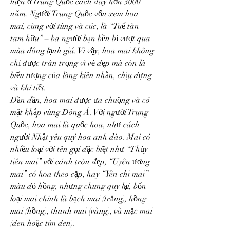
hiện ở Trung Quốc cách đây hơn 3000 
năm. Người Trung Quốc vốn xem hoa 
mai, cùng với tùng và cúc, là “Tuế tàn 
tam hữu” – ba người bạn bền bỉ vượt qua 
mùa đông lạnh giá. Vì vậy, hoa mai không 
chỉ được trân trọng vì vẻ đẹp mà còn là 
biểu tượng của lòng kiên nhẫn, chịu đựng 
và khí tiết.
Dần dần, hoa mai được ưa chuộng và có 
mặt khắp vùng Đông Á. Với người Trung 
Quốc, hoa mai là quốc hoa, như cách 
người Nhật yêu quý hoa anh đào. Mai có 
nhiều loại với tên gọi đặc biệt như “Thủy 
tiên mai” với cánh tròn đẹp, “Uyên ương 
mai” có hoa theo cặp, hay “Yên chi mai” 
màu đỏ hồng, nhưng chung quy lại, bốn 
loại mai chính là bạch mai (trắng), hồng 
mai (hồng), thanh mai (vàng), và mặc mai 
(đen hoặc tím đen).