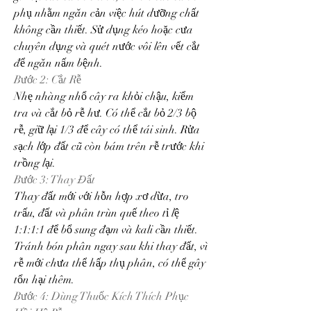
phụ nhằm ngăn cản việc hút dưỡng chất 
không cần thiết. Sử dụng kéo hoặc cưa 
chuyên dụng và quét nước vôi lên vết cắt 
để ngăn nấm bệnh.
Bước 2: Cắt Rễ
Nhẹ nhàng nhổ cây ra khỏi chậu, kiểm 
tra và cắt bỏ rễ hư. Có thể cắt bỏ 2/3 bộ 
rễ, giữ lại 1/3 để cây có thể tái sinh. Rửa 
sạch lớp đất cũ còn bám trên rễ trước khi 
trồng lại.
Bước 3: Thay Đất
Thay đất mới với hỗn hợp xơ dừa, tro 
trấu, đất và phân trùn quế theo tỉ lệ 
1:1:1:1 để bổ sung đạm và kali cần thiết. 
Tránh bón phân ngay sau khi thay đất, vì 
rễ mới chưa thể hấp thụ phân, có thể gây 
tổn hại thêm.
Bước 4: Dùng Thuốc Kích Thích Phục 