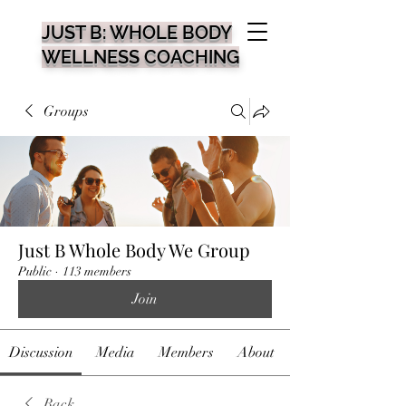
JUST B: WHOLE BODY
WELLNESS COACHING
Groups
Just B Whole Body We Group
Public
·
113 members
Join
Discussion
Media
Members
About
Back