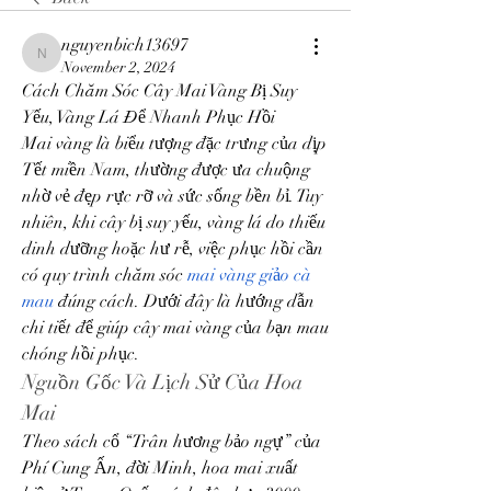
nguyenbich13697
nguyenbich13697
November 2, 2024
Cách Chăm Sóc Cây Mai Vàng Bị Suy 
Yếu, Vàng Lá Để Nhanh Phục Hồi
Mai vàng là biểu tượng đặc trưng của dịp 
Tết miền Nam, thường được ưa chuộng 
nhờ vẻ đẹp rực rỡ và sức sống bền bỉ. Tuy 
nhiên, khi cây bị suy yếu, vàng lá do thiếu 
dinh dưỡng hoặc hư rễ, việc phục hồi cần 
có quy trình chăm sóc 
mai vàng giảo cà 
mau
 đúng cách. Dưới đây là hướng dẫn 
chi tiết để giúp cây mai vàng của bạn mau 
chóng hồi phục.
Nguồn Gốc Và Lịch Sử Của Hoa 
Mai
Theo sách cổ “Trân hương bảo ngự” của 
Phí Cung Ấn, đời Minh, hoa mai xuất 