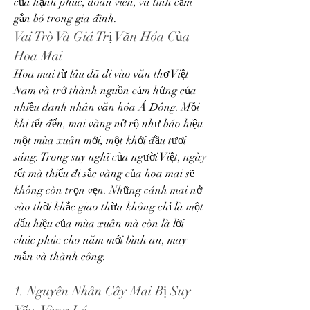
của hạnh phúc, đoàn viên, và tình cảm 
gắn bó trong gia đình.
Vai Trò Và Giá Trị Văn Hóa Của 
Hoa Mai
Hoa mai từ lâu đã đi vào văn thơ Việt 
Nam và trở thành nguồn cảm hứng của 
nhiều danh nhân văn hóa Á Đông. Mỗi 
khi tết đến, mai vàng nở rộ như báo hiệu 
một mùa xuân mới, một khởi đầu tươi 
sáng. Trong suy nghĩ của người Việt, ngày 
tết mà thiếu đi sắc vàng của hoa mai sẽ 
không còn trọn vẹn. Những cánh mai nở 
vào thời khắc giao thừa không chỉ là một 
dấu hiệu của mùa xuân mà còn là lời 
chúc phúc cho năm mới bình an, may 
mắn và thành công.
1. Nguyên Nhân Cây Mai Bị Suy 