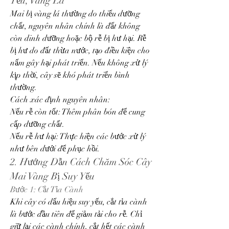
Yếu, Vàng Lá
Mai bị vàng lá thường do thiếu dưỡng 
chất, nguyên nhân chính là đất không 
còn dinh dưỡng hoặc bộ rễ bị hư hại. Rễ 
bị hư do đất thừa nước, tạo điều kiện cho 
nấm gây hại phát triển. Nếu không xử lý 
kịp thời, cây sẽ khó phát triển bình 
thường.
Cách xác định nguyên nhân:
Nếu rễ còn tốt: Thêm phân bón để cung 
cấp dưỡng chất.
Nếu rễ hư hại: Thực hiện các bước xử lý 
như bên dưới để phục hồi.
2. Hướng Dẫn Cách Chăm Sóc Cây 
Mai Vàng Bị Suy Yếu
Bước 1: Cắt Tỉa Cành
Khi cây có dấu hiệu suy yếu, cắt tỉa cành 
là bước đầu tiên để giảm tải cho rễ. Chỉ 
giữ lại các cành chính, cắt hết các cành 